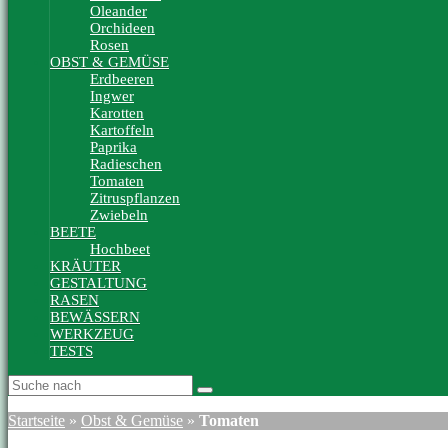
Oleander
Orchideen
Rosen
OBST & GEMÜSE
Erdbeeren
Ingwer
Karotten
Kartoffeln
Paprika
Radieschen
Tomaten
Zitruspflanzen
Zwiebeln
BEETE
Hochbeet
KRÄUTER
GESTALTUNG
RASEN
BEWÄSSERN
WERKZEUG
TESTS
Startseite
»
Obst & Gemüse
»
Tomaten