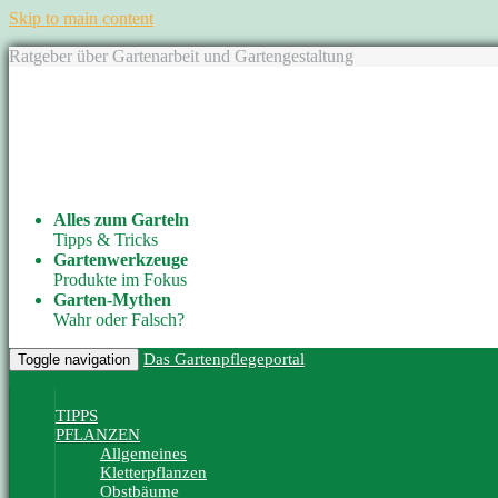
Skip to main content
Ratgeber über Gartenarbeit und Gartengestaltung
Alles zum Garteln
Tipps & Tricks
Gartenwerkzeuge
Produkte im Fokus
Garten-Mythen
Wahr oder Falsch?
Das Gartenpflegeportal
Toggle navigation
TIPPS
PFLANZEN
Allgemeines
Kletterpflanzen
Obstbäume