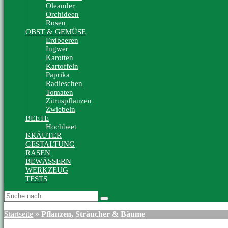
Oleander
Orchideen
Rosen
OBST & GEMÜSE
Erdbeeren
Ingwer
Karotten
Kartoffeln
Paprika
Radieschen
Tomaten
Zitruspflanzen
Zwiebeln
BEETE
Hochbeet
KRÄUTER
GESTALTUNG
RASEN
BEWÄSSERN
WERKZEUG
TESTS
Startseite
»
Pflanzen, Sträucher & Bäume