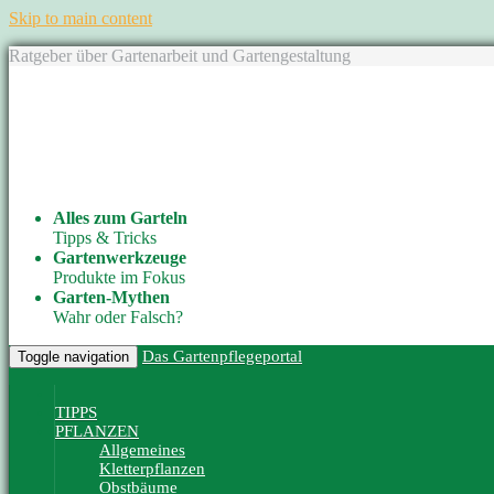
Skip to main content
Ratgeber über Gartenarbeit und Gartengestaltung
Alles zum Garteln
Tipps & Tricks
Gartenwerkzeuge
Produkte im Fokus
Garten-Mythen
Wahr oder Falsch?
Das Gartenpflegeportal
Toggle navigation
TIPPS
PFLANZEN
Allgemeines
Kletterpflanzen
Obstbäume