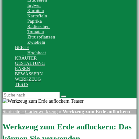
Erdbeeren
Ingwer
Karotten
Kartoffeln
Paprika
Radieschen
Tomaten
Zitruspflanzen
Zwiebeln
BEETE
Hochbeet
KRÄUTER
GESTALTUNG
RASEN
BEWÄSSERN
WERKZEUG
TESTS
Startseite
»
Gartenwerkzeug
»
Werkzeug zum Erde auflockern
Werkzeug zum Erde auflockern: Das
können Sie verwenden