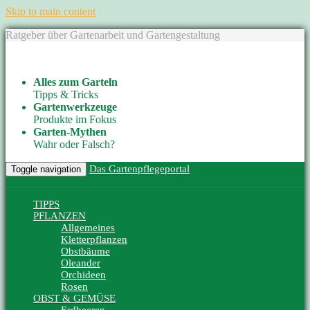
Skip to main content
Ratgeber über Gartenarbeit und Gartengestaltung
Alles zum Garteln
Tipps & Tricks
Gartenwerkzeuge
Produkte im Fokus
Garten-Mythen
Wahr oder Falsch?
Das Gartenpflegeportal
Toggle navigation
TIPPS
PFLANZEN
Allgemeines
Kletterpflanzen
Obstbäume
Oleander
Orchideen
Rosen
OBST & GEMÜSE