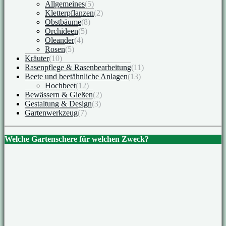
Allgemeines
(5)
Kletterpflanzen
(2)
Obstbäume
(8)
Orchideen
(5)
Oleander
(4)
Rosen
(5)
Kräuter
(10)
Rasenpflege & Rasenbearbeitung
(11)
Beete und beetähnliche Anlagen
(13)
Hochbeet
(12)
Bewässern & Gießen
(2)
Gestaltung & Design
(3)
Gartenwerkzeug
(7)
Welche Gartenschere für welchen Zweck?