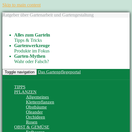
Skip to main content
Ratgeber über Gartenarbeit und Gartengestaltung
Alles zum Garteln
Tipps & Tricks
Gartenwerkzeuge
Produkte im Fokus
Garten-Mythen
Wahr oder Falsch?
Das Gartenpflegeportal
Toggle navigation
TIPPS
PFLANZEN
Allgemeines
Kletterpflanzen
Obstbäume
Oleander
Orchideen
Rosen
OBST & GEMÜSE