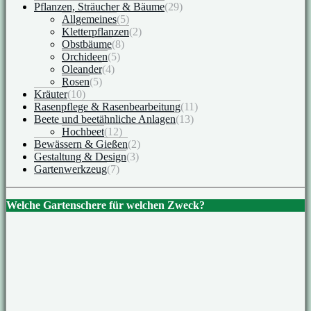
Pflanzen, Sträucher & Bäume
(29)
Allgemeines
(5)
Kletterpflanzen
(2)
Obstbäume
(8)
Orchideen
(5)
Oleander
(4)
Rosen
(5)
Kräuter
(10)
Rasenpflege & Rasenbearbeitung
(11)
Beete und beetähnliche Anlagen
(13)
Hochbeet
(12)
Bewässern & Gießen
(2)
Gestaltung & Design
(3)
Gartenwerkzeug
(7)
Welche Gartenschere für welchen Zweck?