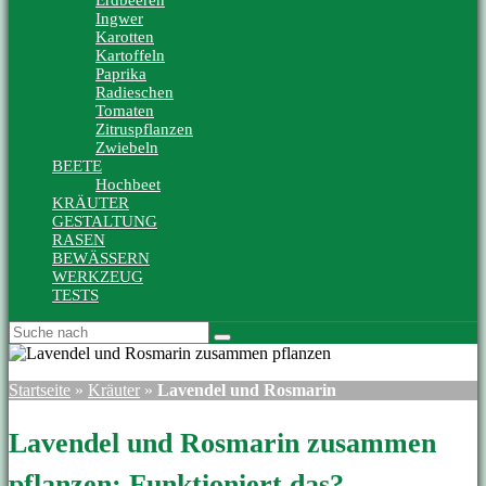
Erdbeeren
Ingwer
Karotten
Kartoffeln
Paprika
Radieschen
Tomaten
Zitruspflanzen
Zwiebeln
BEETE
Hochbeet
KRÄUTER
GESTALTUNG
RASEN
BEWÄSSERN
WERKZEUG
TESTS
Startseite
»
Kräuter
»
Lavendel und Rosmarin
Lavendel und Rosmarin zusammen
pflanzen: Funktioniert das?