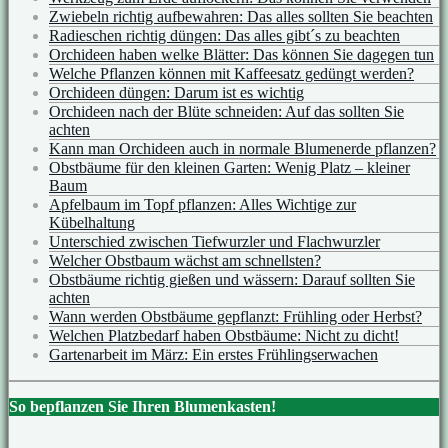
Zwiebeln richtig aufbewahren: Das alles sollten Sie beachten
Radieschen richtig düngen: Das alles gibt´s zu beachten
Orchideen haben welke Blätter: Das können Sie dagegen tun
Welche Pflanzen können mit Kaffeesatz gedüngt werden?
Orchideen düngen: Darum ist es wichtig
Orchideen nach der Blüte schneiden: Auf das sollten Sie
achten
Kann man Orchideen auch in normale Blumenerde pflanzen?
Obstbäume für den kleinen Garten: Wenig Platz – kleiner
Baum
Apfelbaum im Topf pflanzen: Alles Wichtige zur
Kübelhaltung
Unterschied zwischen Tiefwurzler und Flachwurzler
Welcher Obstbaum wächst am schnellsten?
Obstbäume richtig gießen und wässern: Darauf sollten Sie
achten
Wann werden Obstbäume gepflanzt: Frühling oder Herbst?
Welchen Platzbedarf haben Obstbäume: Nicht zu dicht!
Gartenarbeit im März: Ein erstes Frühlingserwachen
So bepflanzen Sie Ihren Blumenkasten!